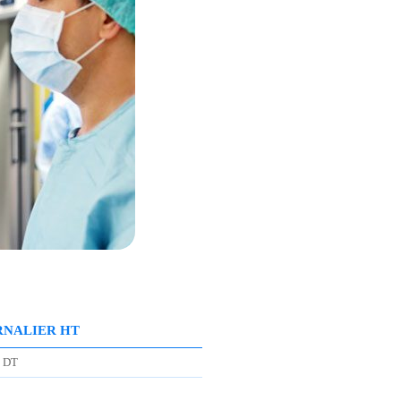
RNALIER HT
5 DT