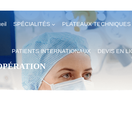
eil
SPÉCIALITÉS
PLATEAUX TECHNIQUES
PATIENTS INTERNATIONAUX
DEVIS EN L
’OPÉRATION