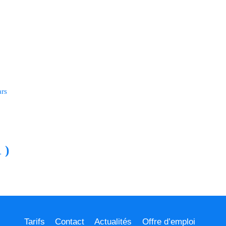
MANDER DEVIS
ars
 )
Tarifs
Contact
Actualités
Offre d’emploi