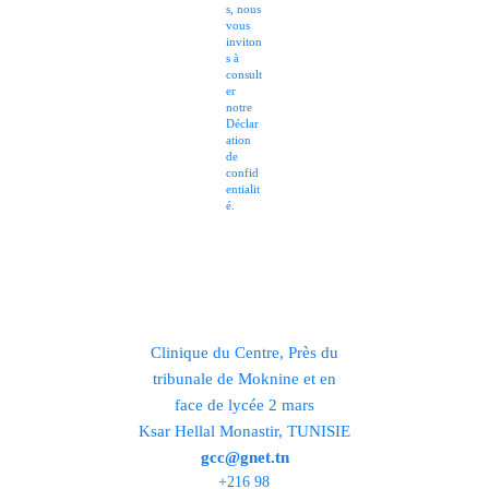
s, nous
vous
inviton
s à
consult
er
notre
Déclar
ation
de
confid
entialit
é
.
Clinique du Centre, Près du
tribunale de Moknine et en
face de lycée 2 mars
Ksar Hellal Monastir, TUNISIE
gcc@gnet.tn
+216 98