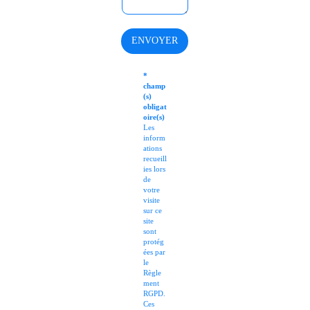
t
i
o
ENVOYER
n
s
o
*
r
champ
C
(s)
o
obligat
m
oire(s)
m
Les
e
inform
n
ations
recueill
t
ies lors
s
de
votre
visite
sur ce
site
sont
protég
ées par
le
Règle
ment
RGPD.
Ces