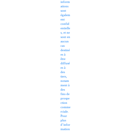
inform
ations
sont
égalem
ent
confid
entielle
s, et ne
sont en
aucun
cas
destiné
es à
être
diffusé
es à
des
tiers,
notam
ment à
des
fins de
prospe
ction
comme
rciale.
Pour
plus
d’infor
mation