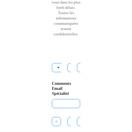
vous dans les plus
brefs délais.
Toutes les
informations
communiquées
restent
confidentielles.
C
P
N
i
r
o
v
é
m
i
n
*
Comments
l
o
Email
i
m
Spécialité
t
*
é
*
A
V
P
g
i
a
e
l
y