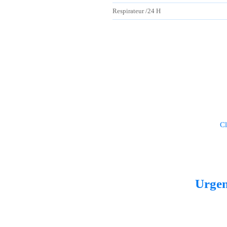
Respirateur /24 H
Cl
Urge