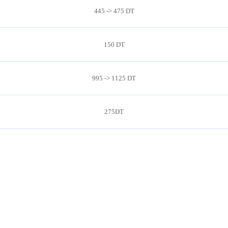
445 -> 475 DT
150 DT
995 -> 1125 DT
275DT
DEMANDER DEVIS