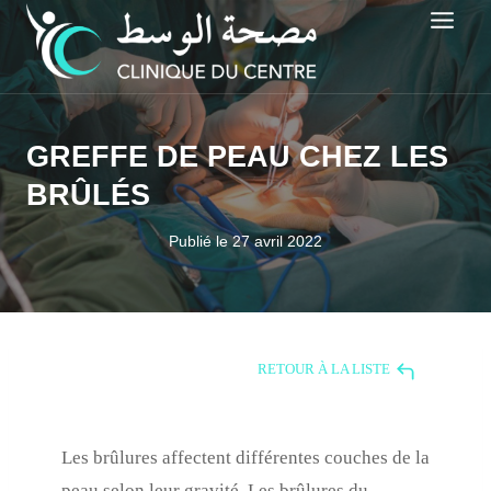
Aller
au
contenu
GREFFE DE PEAU CHEZ LES
BRÛLÉS
Publié le
27 avril 2022
RETOUR À LA LISTE
Les brûlures affectent différentes couches de la
peau selon leur gravité. Les brûlures du