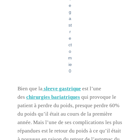
e
g
a
st
r
e
ct
o
m
ie
0
Bien que la
sleeve gastrique
est l’une
des
chirurgies bariatriques
qui provoque le
patient à perdre du poids, presque perdre 60%
du poids qu’il était au cours de la première
année. Mais l’une de ses complications les plus
répandues est le retour du poids à ce qu’il était
à nouveau en raison du retour de l’estomac du