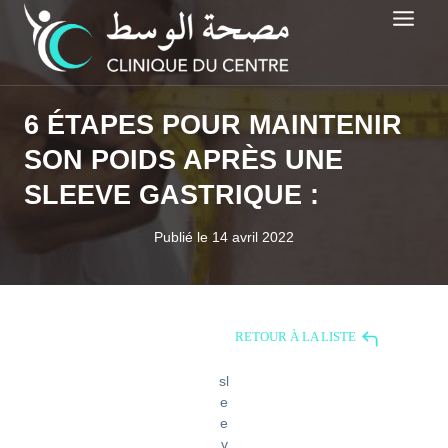
Aller
au
contenu
6 ÉTAPES POUR MAINTENIR
SON POIDS APRÈS UNE
SLEEVE GASTRIQUE :
Publié le
14 avril 2022
RETOUR À LA LISTE
sl
e
e
v