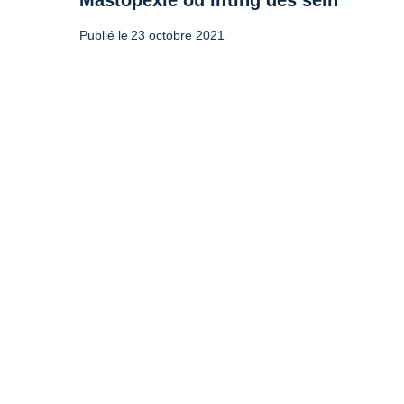
Mastopexie ou lifting des seins : tout 
Publié le
23 octobre 2021