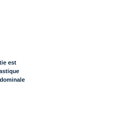
ie est
astique
bdominale