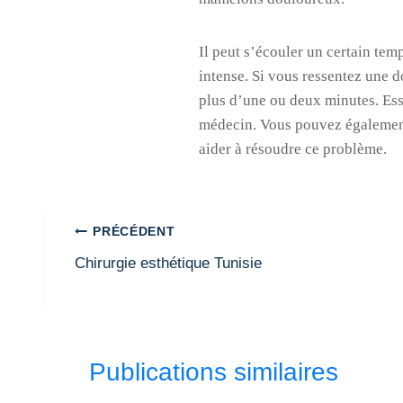
Il peut s’écouler un certain tem
intense. Si vous ressentez une d
plus d’une ou deux minutes. Essa
médecin. Vous pouvez également 
aider à résoudre ce problème.
Navigation
PRÉCÉDENT
de
Chirurgie esthétique Tunisie
l’article
Publications similaires