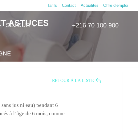
Tarifs
Contact
Actualités
Offre d’emploi
ET ASTUCES
SÉJOUR
+216 70 100 900
IGNE
RETOUR À LA LISTE
sans jus ni eau) pendant 6
ncés à l’âge de 6 mois, comme