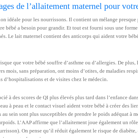
ages de l’allaitement maternel pour votr
tion idéale pour les nourrissons. Il contient un mélange presque 
re bébé a besoin pour grandir. Et tout est fourni sous une forme 
s. Le lait maternel contient des anticorps qui aident votre bébé
 risque que votre bébé souffre d’asthme ou d’allergies. De plus, l
s mois, sans préparation, ont moins d’otites, de maladies respi
s d’hospitalisations et de visites chez le médecin.
ocié à des scores de QI plus élevés plus tard dans l’enfance dans
au à peau et le contact visuel aident votre bébé à créer des lien
és au sein sont plus susceptibles de prendre le poids adéquat à m
urpoids. L’AAP affirme que l’allaitement joue également un rô
risson). On pense qu’il réduit également le risque de diabète, d