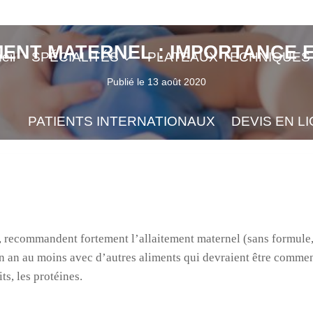
MENT MATERNEL : IMPORTANCE 
eil
SPÉCIALITÉS
PLATEAUX TECHNIQUES
Publié le
13 août 2020
PATIENTS INTERNATIONAUX
DEVIS EN L
recommandent fortement l’allaitement maternel (sans formule, 
un an au moins avec d’autres aliments qui devraient être comme
its, les protéines.