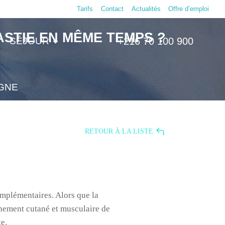
Tarifs
Contact
Actualités
Offre d’emploi
ASTIE EN MÊME TEMPS ?
SÉJOUR
+216 70 100 900
IGNE
RETOUR À LA LISTE
omplémentaires. Alors que la
chement cutané et musculaire de
e.