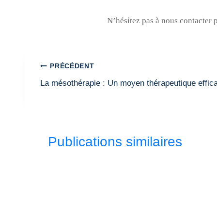
N’hésitez pas à nous contacter
Navigation
PRÉCÉDENT
de
La mésothérapie : Un moyen thérapeutique effica
l’article
Publications similaires