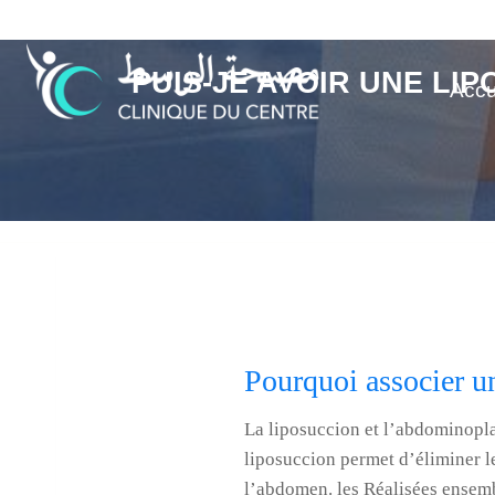
Aller
au
contenu
PUIS-JE AVOIR UNE LI
Accu
Pourquoi associer u
La liposuccion et l’abdominopla
liposuccion permet d’éliminer l
l’abdomen. les Réalisées ensemb