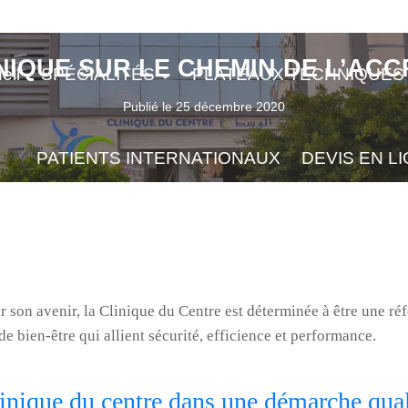
NIQUE SUR LE CHEMIN DE L’ACC
eil
SPÉCIALITÉS
PLATEAUX TECHNIQUES
Publié le
25 décembre 2020
PATIENTS INTERNATIONAUX
DEVIS EN L
ur son avenir, la Clinique du Centre est déterminée à être une r
de bien-être qui allient sécurité, efficience et performance.
inique du centre dans une démarche qual