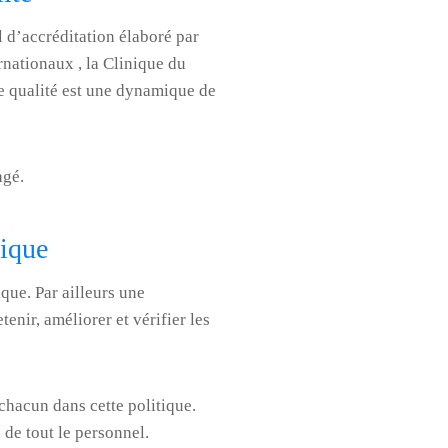
l d’accréditation élaboré par
rnationaux , la Clinique du
e qualité est une dynamique de
agé.
tique
ique. Par ailleurs une
enir, améliorer et vérifier les
chacun dans cette politique.
de tout le personnel.