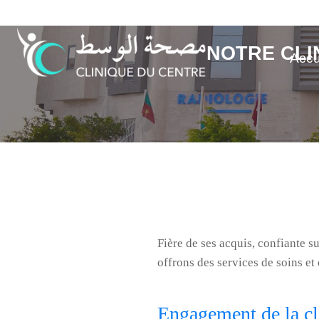
Aller
au
contenu
NOTRE CLI
Accu
Fière de ses acquis, confiante s
offrons des services de soins et 
Engagement de la cl