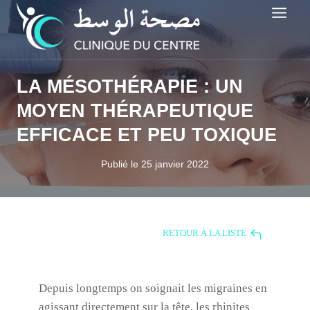
Aller
au
contenu
LA MÉSOTHÉRAPIE : UN
MOYEN THÉRAPEUTIQUE
EFFICACE ET PEU TOXIQUE
Publié le
25 janvier 2022
RETOUR À LA LISTE
Depuis longtemps on soignait les migraines en
agissant directement sur la tête, les rhinites