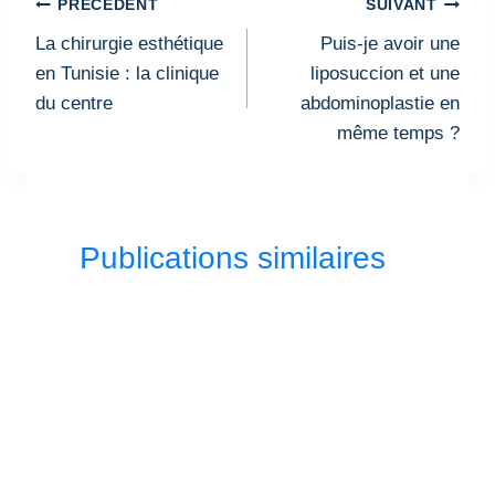
Navigation
PRÉCÉDENT
SUIVANT
de
La chirurgie esthétique
Puis-je avoir une
l’article
en Tunisie : la clinique
liposuccion et une
du centre
abdominoplastie en
même temps ?
Publications similaires