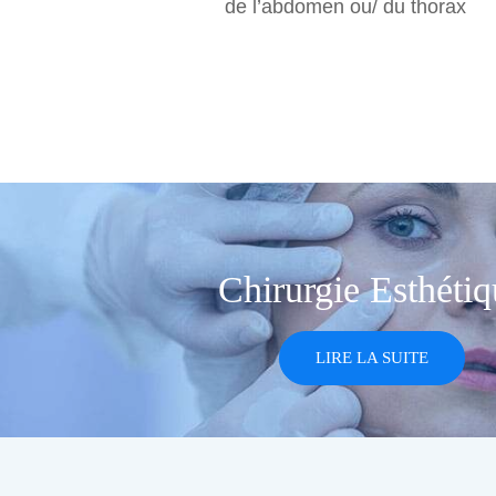
de l’abdomen ou/ du thorax
Chirurgie Esthétiq
LIRE LA SUITE