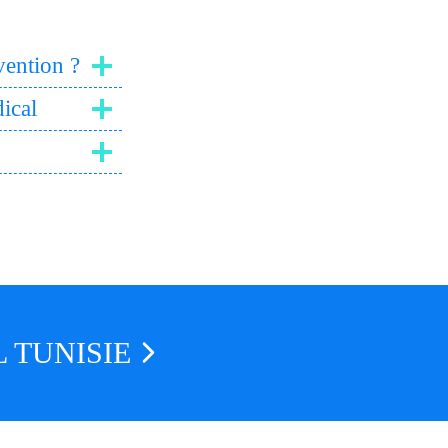
vention ?
dical
 TUNISIE