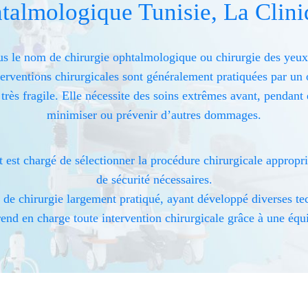
talmologique Tunisie, La Clin
s le nom de chirurgie ophtalmologique ou chirurgie des yeux, 
erventions chirurgicales sont généralement pratiquées par un
 très fragile. Elle nécessite des soins extrêmes avant, pendant
minimiser ou prévenir d’autres dommages.
 est chargé de sélectionner la procédure chirurgicale approprié
de sécurité nécessaires.
e de chirurgie largement pratiqué, ayant développé diverses tec
end en charge toute intervention chirurgicale grâce à une équi