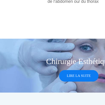
de l’abdomen ou/ du thorax
Chirurgie Esthétiq
LIRE LA SUITE