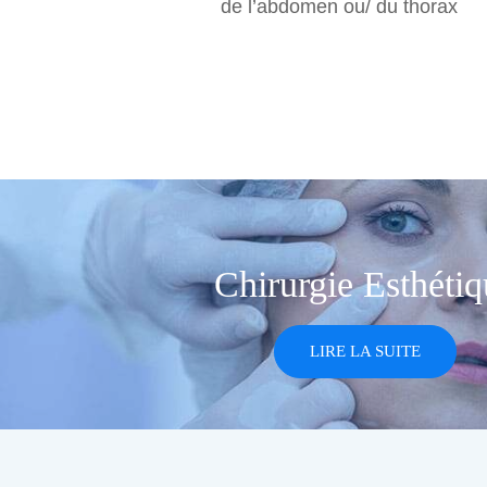
de l’abdomen ou/ du thorax
Chirurgie Esthétiq
LIRE LA SUITE