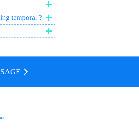
fting temporal ?
ISAGE
ars