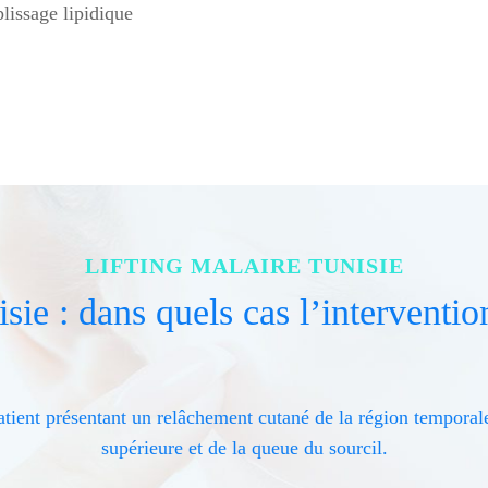
lissage lipidique
LIFTING MALAIRE TUNISIE
sie : dans quels cas l’interventio
patient présentant un relâchement cutané de la région temporale
supérieure et de la queue du sourcil.