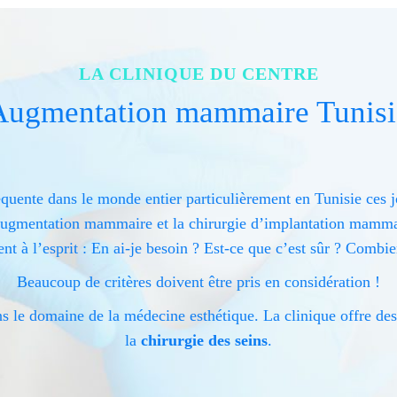
LA CLINIQUE DU CENTRE
Augmentation mammaire Tunisi
uente dans le monde entier particulièrement en Tunisie ces jo
’augmentation mammaire et la chirurgie d’implantation mammai
ent à l’esprit : En ai-je besoin ? Est-ce que c’est sûr ? Combie
Beaucoup de critères doivent être pris en considération !
s le domaine de la médecine esthétique. La clinique offre des 
la
chirurgie des seins
.