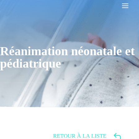
Aller
au
contenu
Réanimation néonatale et
pédiatrique
RETOUR À LA LISTE