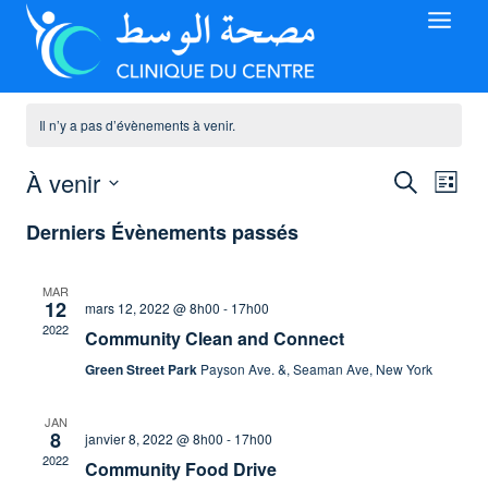
Aller
au
contenu
Il n’y a pas d’évènements à venir.
À venir
Reche
Recherche
Nav
Liste
et
Sélectionnez
de
Derniers Évènements passés
une
navigat
vue
date.
de
Évè
MAR
12
mars 12, 2022 @ 8h00
-
17h00
vues
2022
Community Clean and Connect
Évène
Green Street Park
Payson Ave. &, Seaman Ave, New York
JAN
8
janvier 8, 2022 @ 8h00
-
17h00
2022
Community Food Drive