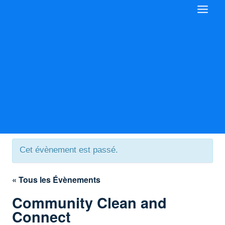
Aller
au
contenu
Cet évènement est passé.
« Tous les Évènements
Community Clean and
Connect