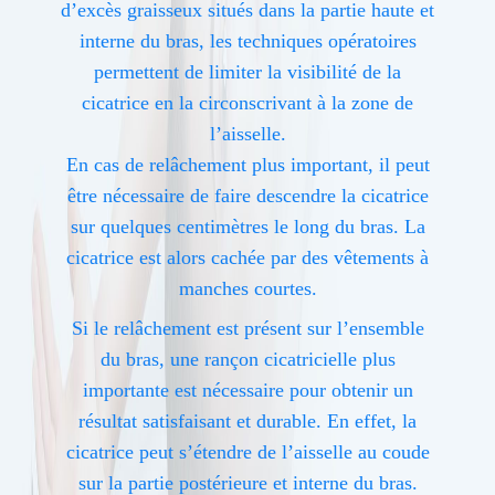
d’excès graisseux situés dans la partie haute et
interne du bras, les techniques opératoires
permettent de limiter la visibilité de la
cicatrice en la circonscrivant à la zone de
l’aisselle.
En cas de relâchement plus important, il peut
être nécessaire de faire descendre la cicatrice
sur quelques centimètres le long du bras. La
cicatrice est alors cachée par des vêtements à
manches courtes.
Si le relâchement est présent sur l’ensemble
du bras, une rançon cicatricielle plus
importante est nécessaire pour obtenir un
résultat satisfaisant et durable. En effet, la
cicatrice peut s’étendre de l’aisselle au coude
sur la partie postérieure et interne du bras.