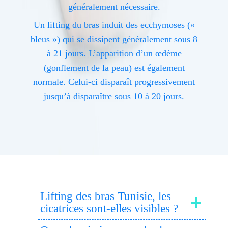
généralement nécessaire.
Un lifting du bras induit des ecchymoses («
bleus ») qui se dissipent généralement sous 8
à 21 jours. L’apparition d’un œdème
(gonflement de la peau) est également
normale. Celui-ci disparaît progressivement
jusqu’à disparaître sous 10 à 20 jours.
Lifting des bras Tunisie, les
cicatrices sont-elles visibles ?