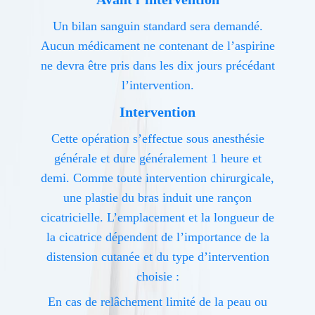
Un bilan sanguin standard sera demandé.
Aucun médicament ne contenant de l’aspirine
ne devra être pris dans les dix jours précédant
l’intervention.
Intervention
Cette opération s’effectue sous anesthésie
générale et dure généralement 1 heure et
demi. Comme toute intervention chirurgicale,
une plastie du bras induit une rançon
cicatricielle. L’emplacement et la longueur de
la cicatrice dépendent de l’importance de la
distension cutanée et du type d’intervention
choisie :
En cas de relâchement limité de la peau ou