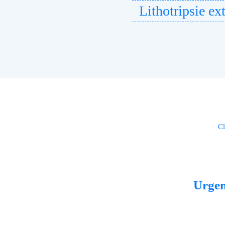
Lithotripsie ext
Cl
Urge