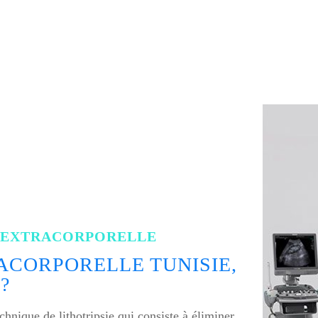
E EXTRACORPORELLE
ACORPORELLE TUNISIE,
?
echnique de lithotripsie qui consiste à éliminer