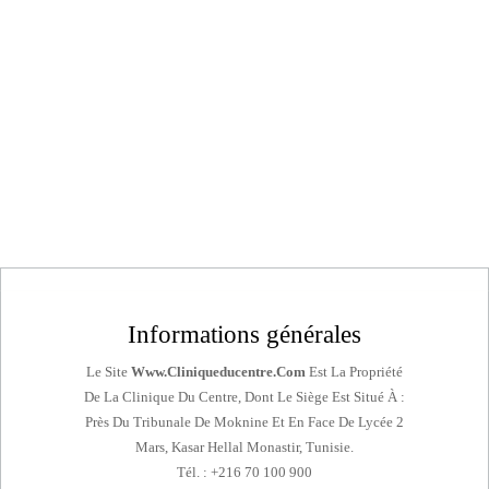
Aller
au
contenu
MENTIONS LÉGALES
Informations générales
Le Site
Www.cliniqueducentre.com
Est La Propriété
De La Clinique Du Centre, Dont Le Siège Est Situé À :
Près Du Tribunale De Moknine Et En Face De Lycée 2
Mars, Kasar Hellal Monastir, Tunisie.
Tél. : +216 70 100 900