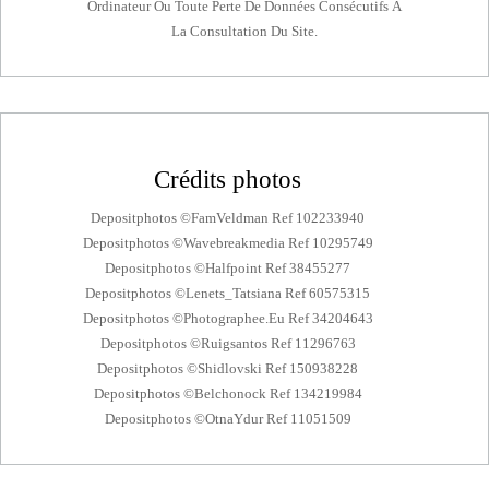
Ordinateur Ou Toute Perte De Données Consécutifs À
La Consultation Du Site.
Crédits photos
Depositphotos ©FamVeldman Ref 102233940
Depositphotos ©Wavebreakmedia Ref 10295749
Depositphotos ©halfpoint Ref 38455277
Depositphotos ©Lenets_Tatsiana Ref 60575315
Depositphotos ©photographee.eu Ref 34204643
Depositphotos ©ruigsantos Ref 11296763
Depositphotos ©Shidlovski Ref 150938228
Depositphotos ©belchonock Ref 134219984
Depositphotos ©OtnaYdur Ref 11051509