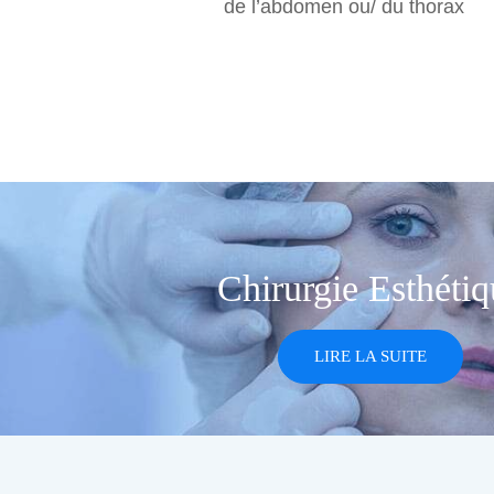
de l’abdomen ou/ du thorax
Chirurgie Esthétiq
LIRE LA SUITE