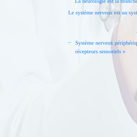
La neurologie est la branch
Le système nerveux est un syst
Système nerveux périphérique
récepteurs sensoriels »