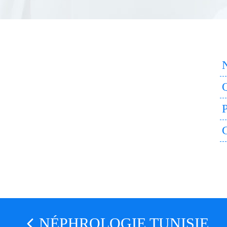
Q
P
C
NÉPHROLOGIE TUNISIE