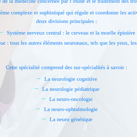
e de la médecine concernée par l’étude et le traitement des tr
ème complexe et sophistiqué qui régule et coordonne les activ
deux divisions principales :
Système nerveux central : le cerveau et la moelle épinière
 : tous les autres éléments neuronaux, tels que les yeux, les 
Cette spécialité comprend des sur-spécialités à savoir :
La neurologie cognitive
La neurologie pédiatrique
La neuro-oncologie
La neuro-ophtalmologie
La neuro génétique