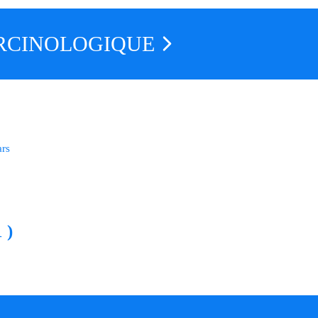
RCINOLOGIQUE
ars
 )