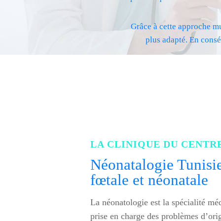
Grâce à cette approche mul
plus adapté. En consé
LA CLINIQUE DU CENTR
Néonatalogie Tunisie
fœtale et néonatale
La néonatologie est la spécialité méd
prise en charge des problèmes d’origi